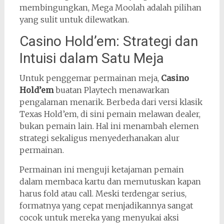
membingungkan, Mega Moolah adalah pilihan
yang sulit untuk dilewatkan.
Casino Hold’em: Strategi dan
Intuisi dalam Satu Meja
Untuk penggemar permainan meja,
Casino
Hold’em
buatan Playtech menawarkan
pengalaman menarik. Berbeda dari versi klasik
Texas Hold’em, di sini pemain melawan dealer,
bukan pemain lain. Hal ini menambah elemen
strategi sekaligus menyederhanakan alur
permainan.
Permainan ini menguji ketajaman pemain
dalam membaca kartu dan memutuskan kapan
harus fold atau call. Meski terdengar serius,
formatnya yang cepat menjadikannya sangat
cocok untuk mereka yang menyukai aksi