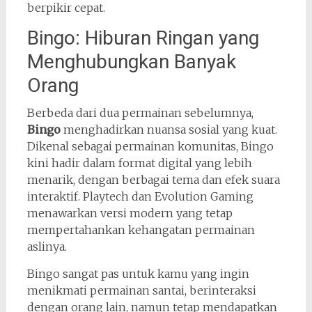
berpikir cepat.
Bingo: Hiburan Ringan yang
Menghubungkan Banyak
Orang
Berbeda dari dua permainan sebelumnya,
Bingo
menghadirkan nuansa sosial yang kuat.
Dikenal sebagai permainan komunitas, Bingo
kini hadir dalam format digital yang lebih
menarik, dengan berbagai tema dan efek suara
interaktif. Playtech dan Evolution Gaming
menawarkan versi modern yang tetap
mempertahankan kehangatan permainan
aslinya.
Bingo sangat pas untuk kamu yang ingin
menikmati permainan santai, berinteraksi
dengan orang lain, namun tetap mendapatkan