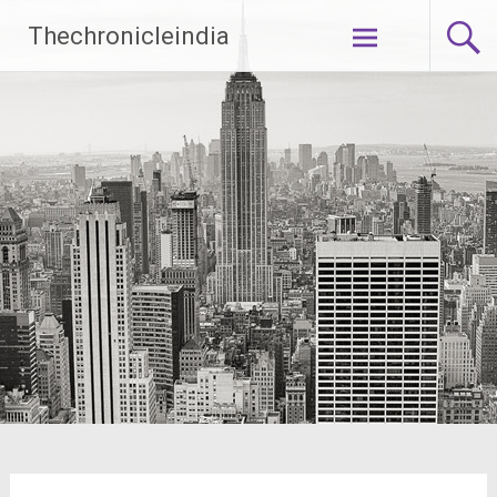
Lompat
Thechronicleindia
ke
konten