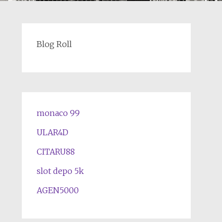
Blog Roll
monaco 99
ULAR4D
CITARU88
slot depo 5k
AGEN5000