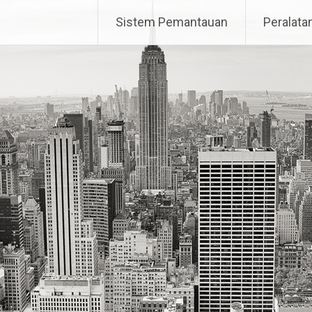
Sistem Pemantauan
Peralata