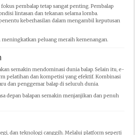
fokus pembalap tetap sangat penting. Pembalap
ndisi lintasan dan tekanan selama lomba.
i penentu keberhasilan dalam mengambil keputusan
im meningkatkan peluang meraih kemenangan.
n
a akan semakin mendominasi dunia balap. Selain itu, e-
rm pelatihan dan kompetisi yang efektif. Kombinasi
ru dan penggemar balap di seluruh dunia.
asa depan balapan semakin menjanjikan dan penuh
i, dan teknologi canggih. Melalui platform seperti