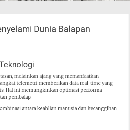
enyelami Dunia Balapan
 Teknologi
intasan, melainkan ajang yang memanfaatkan
erangkat telemetri memberikan data real-time yang
s. Hal ini memungkinkan optimasi performa
tan pembalap.
ombinasi antara keahlian manusia dan kecanggihan