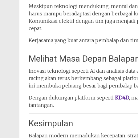
Meskipun teknologi mendukung, mental dan 
harus mampu beradaptasi dengan berbagai ko
Komunikasi efektif dengan tim juga menjad
cepat.
Kerjasama yang kuat antara pembalap dan t
Melihat Masa Depan Balapa
Inovasi teknologi seperti AI dan analisis dat
racing akan terus berkembang sebagai platfo
ini membuka peluang besar bagi pembalap ba
Dengan dukungan platform seperti
KD4D
, m
tantangan.
Kesimpulan
Balapan modern memadukan kecepatan, strateg