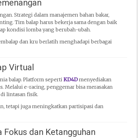
Kemenangan
ngan. Strategi dalam manajemen bahan bakar,
enting. Tim balap harus bekerja sama dengan baik
dap kondisi lomba yang berubah-ubah.
embalap dan kru berlatih menghadapi berbagai
ap Virtual
ia balap. Platform seperti
KD4D
menyediakan
. Melalui e-racing, penggemar bisa merasakan
i lintasan fisik.
, tetapi juga meningkatkan partisipasi dan
a Fokus dan Ketangguhan