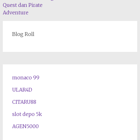
Quest dan Pirate
Adventure
Blog Roll
monaco 99
ULAR4D
CITARU88
slot depo 5k
AGEN5000