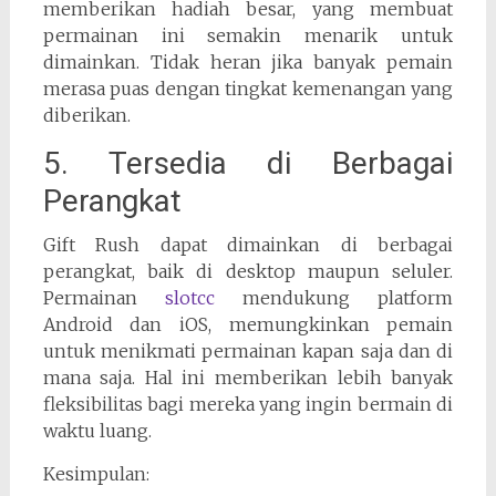
memberikan hadiah besar, yang membuat
permainan ini semakin menarik untuk
dimainkan. Tidak heran jika banyak pemain
merasa puas dengan tingkat kemenangan yang
diberikan.
5. Tersedia di Berbagai
Perangkat
Gift Rush dapat dimainkan di berbagai
perangkat, baik di desktop maupun seluler.
Permainan
slotcc
mendukung platform
Android dan iOS, memungkinkan pemain
untuk menikmati permainan kapan saja dan di
mana saja. Hal ini memberikan lebih banyak
fleksibilitas bagi mereka yang ingin bermain di
waktu luang.
Kesimpulan: