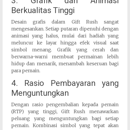
3. Grafik dan Animasi
Berkualitas Tinggi
Desain grafis dalam Gift Rush sangat
mengesankan. Setiap putaran dipenuhi dengan
animasi yang halus, mulai dari hadiah yang
meluncur ke layar hingga efek visual saat
simbol menang. Grafik yang cerah dan
berwarna-warni membuat permainan lebih
hidup dan menarik, menambah keseruan bagi
para pemain.
4. Rasio Pembayaran yang
Menguntungkan
Dengan rasio pengembalian kepada pemain
(RTP) yang tinggi, Gift Rush menawarkan
peluang yang menguntungkan bagi setiap
pemain. Kombinasi simbol yang tepat akan